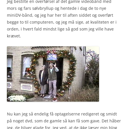
Jeg bestilte en overførsel af det gamle videobånd med
mors og fars sølvbryllup og hentede i dag de to nye
miniDV-bånd, og jeg har her til aften siddet og overført
begge to til computeren, og jeg må sige, at kvaliteten er i
orden, i hvert fald mindst lige så god som jeg ville have
krævet.
Nu kan jeg så endelig få optagelserne redigeret og smidt
på noget dvd, som de gamle så kan få som gave. Det håber
jeg, de bliver glade for. Jeg ved, at de ikke læser min blog