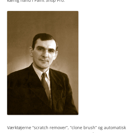
kærlig hånd i Paint Shop Pro:
Værktøjerne “scratch remover”, “clone brush” og automatisk