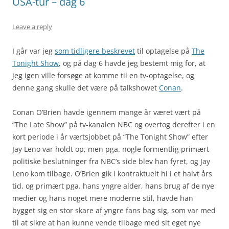
USA-tur – dag 6
Leave a reply
I går var jeg
som tidligere beskrevet
til optagelse på
The
Tonight Show
, og på dag 6 havde jeg bestemt mig for, at
jeg igen ville forsøge at komme til en tv-optagelse, og
denne gang skulle det være på talkshowet
Conan
.
Conan O’Brien havde igennem mange år været vært på
“The Late Show” på tv-kanalen NBC og overtog derefter i en
kort periode i år værtsjobbet på “The Tonight Show” efter
Jay Leno var holdt op, men pga. nogle formentlig primært
politiske beslutninger fra NBC’s side blev han fyret, og Jay
Leno kom tilbage. O’Brien gik i kontraktuelt hi i et halvt års
tid, og primært pga. hans yngre alder, hans brug af de nye
medier og hans noget mere moderne stil, havde han
bygget sig en stor skare af yngre fans bag sig, som var med
til at sikre at han kunne vende tilbage med sit eget nye