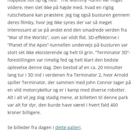
vildere, men slet ikke på højde med, hvad en rigtig
rutschebane kan præstere. Jeg tog også busturen gennem
deres filmby, hvor jeg ikke synes der var så meget
interessant at se på andet end den smadrede verden fra
“War of the Worlds”, som var vildt flot. 3D-effekterne i
“Planet of the Apes”-tunnellen undervejs på busturen var
stort set ikke eksisterende og helt til grin. “Terminator 3D”-
forestillingen var rimelig fed og helt klart den bedste
oplevelse denne dag. Den bestod af en ca. 20 minutter
lang tur i 3D ind i verdenen fra Terminator 2, hvor Arnold
spiller Terminator, der sammen med John Connor tager på
en vild motorcykeltur og er i kamp med diverse robotter.
Alt i alt vil jeg dog stadig mene, at billetten til denne park
var alt for dyr, den burde have været i hvert fald 400
kroner billigere.
Se billeder fra dagen i
dette galleri
.