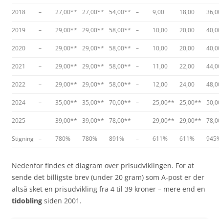
2018
–
27,00**
27,00**
54,00**
–
9,00
18,00
36,0
2019
–
29,00**
29,00**
58,00**
–
10,00
20,00
40,0
2020
–
29,00**
29,00**
58,00**
–
10,00
20,00
40,0
2021
–
29,00**
29,00**
58,00**
–
11,00
22,00
44,0
2022
–
29,00**
29,00**
58,00**
–
12,00
24,00
48,0
2024
–
35,00**
35,00**
70,00**
–
25,00**
25,00**
50,0
2025
–
39,00**
39,00**
78,00**
–
29,00**
29,00**
78,0
Stigning
–
780%
780%
891%
–
611%
611%
945
Nedenfor findes et diagram over prisudviklingen. For at
sende det billigste brev (under 20 gram) som A-post er der
altså sket en prisudvikling fra 4 til 39 kroner – mere end en
tidobling
siden 2001.