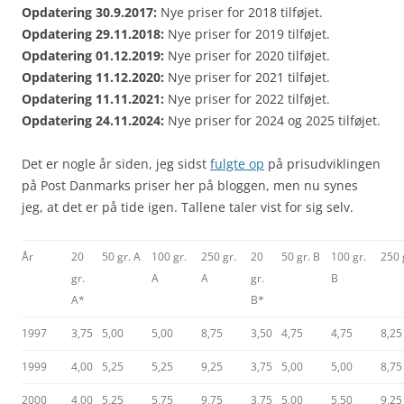
Opdatering 30.9.2017:
Nye priser for 2018 tilføjet.
Opdatering 29.11.2018:
Nye priser for 2019 tilføjet.
Opdatering 01.12.2019:
Nye priser for 2020 tilføjet.
Opdatering 11.12.2020:
Nye priser for 2021 tilføjet.
Opdatering 11.11.2021:
Nye priser for 2022 tilføjet.
Opdatering 24.11.2024:
Nye priser for 2024 og 2025 tilføjet.
Det er nogle år siden, jeg sidst
fulgte op
på prisudviklingen
på Post Danmarks priser her på bloggen, men nu synes
jeg, at det er på tide igen. Tallene taler vist for sig selv.
År
20
50 gr. A
100 gr.
250 gr.
20
50 gr. B
100 gr.
250 
gr.
A
A
gr.
B
A*
B*
1997
3,75
5,00
5,00
8,75
3,50
4,75
4,75
8,25
1999
4,00
5,25
5,25
9,25
3,75
5,00
5,00
8,75
2000
4,00
5,25
5,75
9,75
3,75
5,00
5,50
9,25