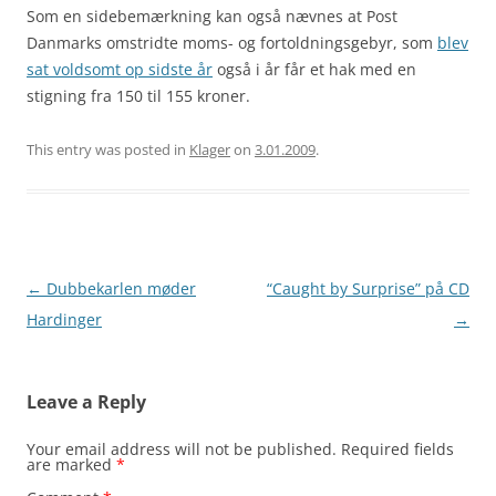
Som en sidebemærkning kan også nævnes at Post
Danmarks omstridte moms- og fortoldningsgebyr, som
blev
sat voldsomt op sidste år
også i år får et hak med en
stigning fra 150 til 155 kroner.
This entry was posted in
Klager
on
3.01.2009
.
Post
←
Dubbekarlen møder
“Caught by Surprise” på CD
navigation
Hardinger
→
Leave a Reply
Your email address will not be published.
Required fields
are marked
*