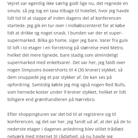
Vejret var egentlig ikke særlig godt lige nu, det regnede en
smule, så jeg tog en taxa tilbage til hotellet, hvor jeg havde
lidt tid til at slappe af inden dagens del af konferencen
startede. Jeg gik en tur over i indkøbscenteret for at købe
lidt at drikke og noget snask. I bunden var der et super-
supermarked. Bilka go home, siger jeg bare. Varer fra gulv
til loft i to etager i en forretning på størrelse med Metro,
hvilket det mere lignede, bare stadig som almindeligt
supermarked med enkeltvarer. Det var her, jeg faldt over
nogen Simpsons-boxershorts til 4 (30 kroner) stykket, så
dem snuppede jeg et par stykker af. De kan ses på
opfordring. Samtidig købte jeg mig også nogen Red Bulls,
som hernede koster under 9 kroner stykket, hvilket er lidt
billigere end grønthandleren på Nørrebro.
Efter shoppingturen var det tid til at registrere sig til
konferencen, og det var her, jeg fandt ud af, at der på de to
nederste etager i dagenes anledning blev stillet trådløst
netværk med Internet til rådighed, så nu havde jeg