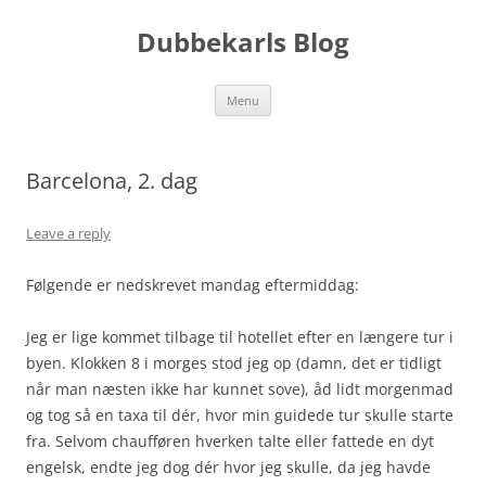
Skip
to
Dubbekarls Blog
content
Menu
Barcelona, 2. dag
Leave a reply
Følgende er nedskrevet mandag eftermiddag:
Jeg er lige kommet tilbage til hotellet efter en længere tur i
byen. Klokken 8 i morges stod jeg op (damn, det er tidligt
når man næsten ikke har kunnet sove), åd lidt morgenmad
og tog så en taxa til dér, hvor min guidede tur skulle starte
fra. Selvom chaufføren hverken talte eller fattede en dyt
engelsk, endte jeg dog dér hvor jeg skulle, da jeg havde