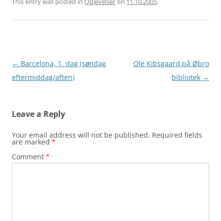
This entry was posted in
Oplevelser
on
11.10.2005
.
Post
←
Barcelona, 1. dag (søndag
Ole Kibsgaard på Øbro
navigation
eftermiddag/aften)
bibliotek
→
Leave a Reply
Your email address will not be published.
Required fields
are marked
*
Comment
*