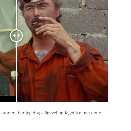
il anden, har jeg dog alligevel opdaget tre markante