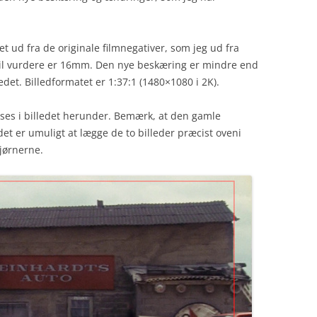
et ud fra de originale filmnegativer, som jeg ud fra
vil vurdere er 16mm. Den nye beskæring er mindre end
ledet. Billedformatet er 1:37:1 (1480×1080 i 2K).
es i billedet herunder. Bemærk, at den gamle
et er umuligt at lægge de to billeder præcist oveni
jørnerne.