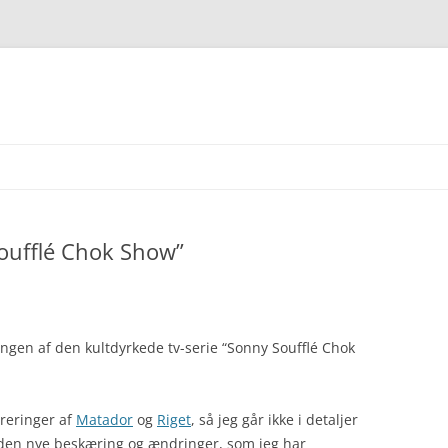
oufflé Chok Show”
ingen af den kultdyrkede tv-serie “Sonny Soufflé Chok
ureringer af
Matador
og
Riget
, så jeg går ikke i detaljer
 den nye beskæring og ændringer, som jeg har