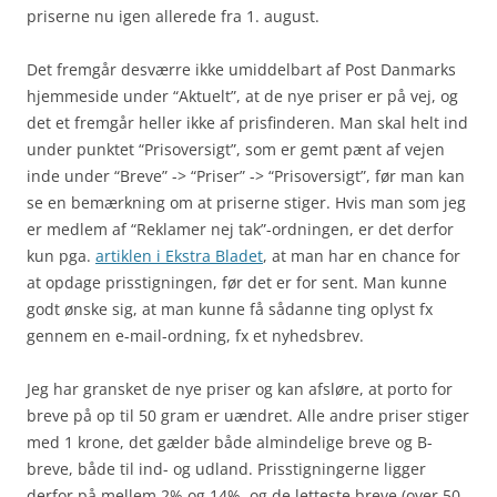
priserne nu igen allerede fra 1. august.
Det fremgår desværre ikke umiddelbart af Post Danmarks
hjemmeside under “Aktuelt”, at de nye priser er på vej, og
det et fremgår heller ikke af prisfinderen. Man skal helt ind
under punktet “Prisoversigt”, som er gemt pænt af vejen
inde under “Breve” -> “Priser” -> “Prisoversigt”, før man kan
se en bemærkning om at priserne stiger. Hvis man som jeg
er medlem af “Reklamer nej tak”-ordningen, er det derfor
kun pga.
artiklen i Ekstra Bladet
, at man har en chance for
at opdage prisstigningen, før det er for sent. Man kunne
godt ønske sig, at man kunne få sådanne ting oplyst fx
gennem en e-mail-ordning, fx et nyhedsbrev.
Jeg har gransket de nye priser og kan afsløre, at porto for
breve på op til 50 gram er uændret. Alle andre priser stiger
med 1 krone, det gælder både almindelige breve og B-
breve, både til ind- og udland. Prisstigningerne ligger
derfor på mellem 2% og 14%, og de letteste breve (over 50