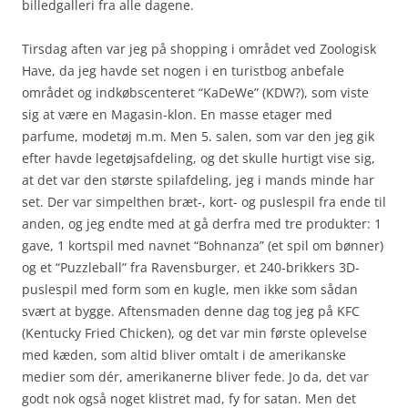
billedgalleri fra alle dagene.
Tirsdag aften var jeg på shopping i området ved Zoologisk
Have, da jeg havde set nogen i en turistbog anbefale
området og indkøbscenteret “KaDeWe” (KDW?), som viste
sig at være en Magasin-klon. En masse etager med
parfume, modetøj m.m. Men 5. salen, som var den jeg gik
efter havde legetøjsafdeling, og det skulle hurtigt vise sig,
at det var den største spilafdeling, jeg i mands minde har
set. Der var simpelthen bræt-, kort- og puslespil fra ende til
anden, og jeg endte med at gå derfra med tre produkter: 1
gave, 1 kortspil med navnet “Bohnanza” (et spil om bønner)
og et “Puzzleball” fra Ravensburger, et 240-brikkers 3D-
puslespil med form som en kugle, men ikke som sådan
svært at bygge. Aftensmaden denne dag tog jeg på KFC
(Kentucky Fried Chicken), og det var min første oplevelse
med kæden, som altid bliver omtalt i de amerikanske
medier som dér, amerikanerne bliver fede. Jo da, det var
godt nok også noget klistret mad, fy for satan. Men det