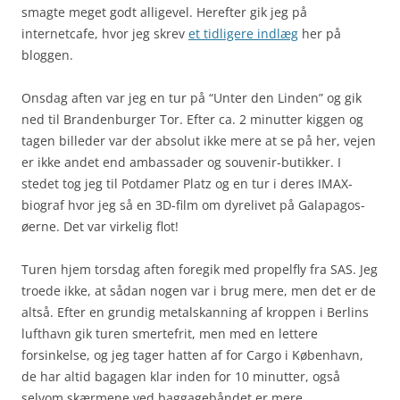
smagte meget godt alligevel. Herefter gik jeg på
internetcafe, hvor jeg skrev
et tidligere indlæg
her på
bloggen.
Onsdag aften var jeg en tur på “Unter den Linden” og gik
ned til Brandenburger Tor. Efter ca. 2 minutter kiggen og
tagen billeder var der absolut ikke mere at se på her, vejen
er ikke andet end ambassader og souvenir-butikker. I
stedet tog jeg til Potdamer Platz og en tur i deres IMAX-
biograf hvor jeg så en 3D-film om dyrelivet på Galapagos-
øerne. Det var virkelig flot!
Turen hjem torsdag aften foregik med propelfly fra SAS. Jeg
troede ikke, at sådan nogen var i brug mere, men det er de
altså. Efter en grundig metalskanning af kroppen i Berlins
lufthavn gik turen smertefrit, men med en lettere
forsinkelse, og jeg tager hatten af for Cargo i København,
de har altid bagagen klar inden for 10 minutter, også
selvom skærmene ved baggagebåndet er mere