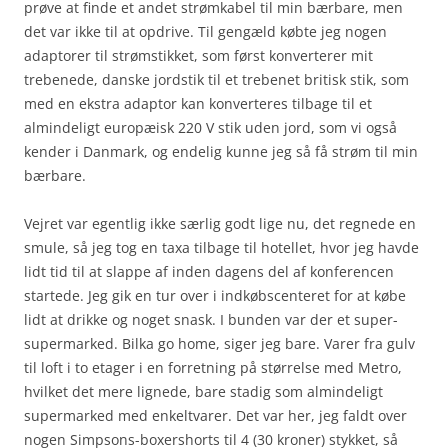
prøve at finde et andet strømkabel til min bærbare, men
det var ikke til at opdrive. Til gengæld købte jeg nogen
adaptorer til strømstikket, som først konverterer mit
trebenede, danske jordstik til et trebenet britisk stik, som
med en ekstra adaptor kan konverteres tilbage til et
almindeligt europæisk 220 V stik uden jord, som vi også
kender i Danmark, og endelig kunne jeg så få strøm til min
bærbare.
Vejret var egentlig ikke særlig godt lige nu, det regnede en
smule, så jeg tog en taxa tilbage til hotellet, hvor jeg havde
lidt tid til at slappe af inden dagens del af konferencen
startede. Jeg gik en tur over i indkøbscenteret for at købe
lidt at drikke og noget snask. I bunden var der et super-
supermarked. Bilka go home, siger jeg bare. Varer fra gulv
til loft i to etager i en forretning på størrelse med Metro,
hvilket det mere lignede, bare stadig som almindeligt
supermarked med enkeltvarer. Det var her, jeg faldt over
nogen Simpsons-boxershorts til 4 (30 kroner) stykket, så