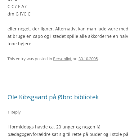
C C7 F A7
dm G F/C C
eller noget, der ligner. Alternativt kan man lade være med
at bruge en capo og i stedet spille alle akkorderne en halv
tone højere.
This entry was posted in
Personligt
on
30.10.2005
.
Ole Kibsgaard på Øbro bibliotek
1 Reply
I formiddags havde ca. 20 unger og nogen få
pædagoger/forældre sat sig til rette på puder og i stole på