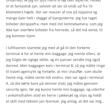
Undervejs fik jeg en sjus mens vi fløj over alperne, hvilket
er et fantastisk syn, selvom alt ser så småt ud fra 10
kilometers højde. Der var masser af sne på toppene og
mange byer helt i skygge af bjergsiderne. Jeg har taget
billeder deroppefra, men med mit lommekamera, som jeg
ikke kan overføre billeder fra hernede, så det må vente, til
jeg kommer hjem.
I lufthavnen startede jeg med at gå til den forkerte
terminal A for at hente min baggage. Jeg mente ellers, at
jeg fulgte de rigtige skilte, og en panser sendte mig også
derned. Men baggagen kom i terminal B, så jeg måtte ringe
til travel-agency’et og fortælle, at min chauffør, som skulle
hente mig, måtte vente lidt endnu. Han var også i terminal
A, så det kørte bare på skinner (not). Jeg måtte gennem
security igen, før jeg kunne hente min baggage, og udenfor
i ankomsthallen stod en herre i jakkesæt og slips og holdt
et skilt med teksten Jan Norman. Jeg antog, at det var mig…