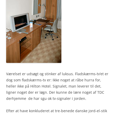
Værelset er udsøgt og stinker af luksus. Fladskærms-tv’et er
dog som fladskærms-tv er: Ikke noget at råbe hurra for,
heller ikke på Hilton Hotel. Signalet, man leverer til det,
ligner noget der er løgn. Der kunne de lære noget af TDC
derhjemme  de har sgu ok tv-signaler i jorden.
Efter at have konkluderet at tre-benede danske jord-el-stik