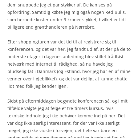
dem snuppede jeg et par stykker af. De kan ses på
opfordring. Samtidig købte jeg mig også nogen Red Bulls,
som hernede koster under 9 kroner stykket, hvilket er lidt
billigere end grønthandleren på Nørrebro.
Efter shoppingturen var det tid til at registrere sig til
konferencen, og det var her, jeg fandt ud af, at der på de to
nederste etager i dagenes anledning blev stillet trådløst
netværk med Internet til rådighed, så nu havde jeg
pludselig fat i Danmark (og Estland, hvor jeg har en af mine
venner over i øjeblikket), og det var dejligt at kunne chatte
lidt med folk jeg kender igen.
Sidst på eftermiddagen begyndte konferencen så, og i mit
tilfælde valgte jeg at følge et tre-timers kursus, hvis
tekniske indhold jeg ikke behøver komme ind på her. Det
var dog ikke særlig interessant, for der var ikke særligt
meget, jeg ikke vidste i forvejen, det hele var bare en
anden måde at gøre tingene på end jeg havde set før, så