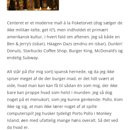
Centeret er et moderne mall à la Fisketorvet (dog sælger de
ikke militær-telte, get it?), men indholdet et primært
amerikansk kultur, i hvert fald om aftenen. Jeg så både en
Ben & Jerry’s (isbar), Häagen Dazs (endnu en isbar), Dunkin’
Donuts, Starbucks Coffee Shop, Burger King, McDonald’s og
endelig Subway.
Alt står på (for mig sort) spansk hernede, og da jeg ikke
spiser meget af de der burger-mad, er det lidt svært at
vide, hvad man kan kan få til sådan én som mig, der ikke
bare kan proppe hvad som helst i munden. Jeg så dog
noget på et menukort, som jeg kunne genkende: Pollo. Kom
ikke og sig, at man ikke lærer noget af at spille
computerspil! Jeg husker tydeligt Porto Pollo i Monkey
Island, øen med ufattelig mange høns overalt. Så det ved
da hvad er.