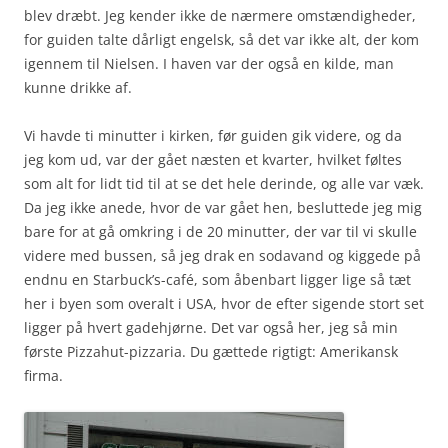
blev dræbt. Jeg kender ikke de nærmere omstændigheder,
for guiden talte dårligt engelsk, så det var ikke alt, der kom
igennem til Nielsen. I haven var der også en kilde, man
kunne drikke af.
Vi havde ti minutter i kirken, før guiden gik videre, og da
jeg kom ud, var der gået næsten et kvarter, hvilket føltes
som alt for lidt tid til at se det hele derinde, og alle var væk.
Da jeg ikke anede, hvor de var gået hen, besluttede jeg mig
bare for at gå omkring i de 20 minutter, der var til vi skulle
videre med bussen, så jeg drak en sodavand og kiggede på
endnu en Starbuck’s-café, som åbenbart ligger lige så tæt
her i byen som overalt i USA, hvor de efter sigende stort set
ligger på hvert gadehjørne. Det var også her, jeg så min
første Pizzahut-pizzaria. Du gættede rigtigt: Amerikansk
firma.