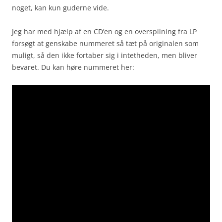
noget, kan kun guderne vide.
Jeg har med hjælp af en CD’en og en overspilning fra LP
forsøgt at genskabe nummeret så tæt på originalen som
muligt, så den ikke fortaber sig i intetheden, men bliver
bevaret. Du kan høre nummeret her: