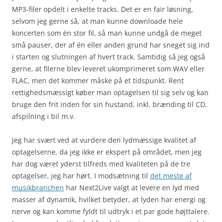
MP3-filer opdelt i enkelte tracks. Det er en fair løsning,
selvom jeg gerne så, at man kunne downloade hele
koncerten som én stor fil, så man kunne undgå de meget
små pauser, der af én eller anden grund har sneget sig ind
i starten og slutningen af hvert track. Samtidig så jeg også
gerne, at filerne blev leveret ukomprimeret som WAV eller
FLAC, men det kommer måske på et tidspunkt. Rent
rettighedsmæssigt køber man optagelsen til sig selv og kan
bruge den frit inden for sin hustand, inkl. brænding til CD,
afspilning i bil m.v.
Jeg har svært ved at vurdere den lydmæssige kvalitet af
optagelserne, da jeg ikke er ekspert på området, men jeg
har dog været yderst tilfreds med kvaliteten på de tre
optagelser, jeg har hørt. I modsætning til
det meste af
musikbranchen
har Next2Live valgt at levere en lyd med
masser af dynamik, hvilket betyder, at lyden har energi og
nerve og kan komme fyldt til udtryk i et par gode højttalere.