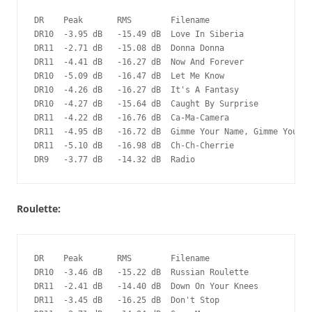
DR    Peak       RMS        Filename

DR10  -3.95 dB   -15.49 dB  Love In Siberia

DR11  -2.71 dB   -15.08 dB  Donna Donna

DR11  -4.41 dB   -16.27 dB  Now And Forever

DR10  -5.09 dB   -16.47 dB  Let Me Know

DR10  -4.26 dB   -16.27 dB  It's A Fantasy

DR10  -4.27 dB   -15.64 dB  Caught By Surprise

DR11  -4.22 dB   -16.76 dB  Ca-Ma-Camera

DR11  -4.95 dB   -16.72 dB  Gimme Your Name, Gimme Your N
DR11  -5.10 dB   -16.98 dB  Ch-Ch-Cherrie

DR9   -3.77 dB   -14.32 dB  Radio
Roulette:
DR    Peak       RMS        Filename

DR10  -3.46 dB   -15.22 dB  Russian Roulette

DR11  -2.41 dB   -14.40 dB  Down On Your Knees

DR11  -3.45 dB   -16.25 dB  Don't Stop
