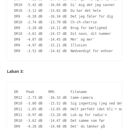
DR10  -5.42 dB   -16.04 dB  Gi' mig det jeg savner

DR10  -3.12 dB   -13.82 dB  Du har det hele

DR9   -6.28 dB   -16.34 dB  Det jeg føler for dig

DR10  -2.74 dB   -13.79 dB  Ch-ch-cherrie

DR9   -3.28 dB   -14.11 dB  Brug for kærlighed

DR10  -3.61 dB   -14.37 dB  Dit navn, dit nummer

DR9   -4.07 dB   -14.45 dB  Mer' og mer'

DR9   -4.97 dB   -15.21 dB  Illusion

DR9   -3.52 dB   -14.42 dB  Nødvendigt for enhver
Laban 3:
DR    Peak       RMS        Filename

DR12  -2.73 dB   -16.33 dB  Came-camera

DR10  -3.80 dB   -15.52 dB  Sig ingenting (jeg ved det)

DR11  -1.65 dB   -13.65 dB  Helt perfekt (det bli'r man a
DR11  -0.97 dB   -13.20 dB  Luk op for radio'n

DR10  -3.62 dB   -14.47 dB  Det samme som før

DR9   -4.28 dB   -14.48 dB  Det' du tænker på
