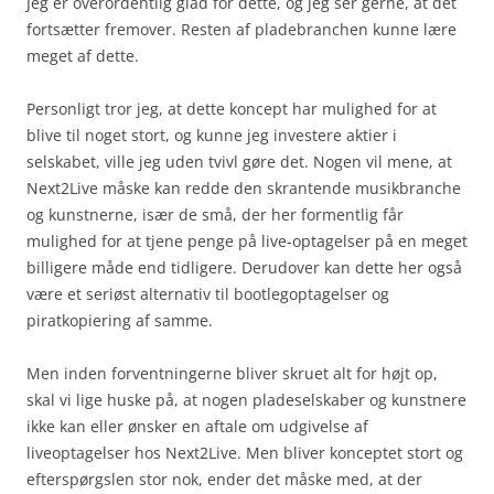
Jeg er overordentlig glad for dette, og jeg ser gerne, at det
fortsætter fremover. Resten af pladebranchen kunne lære
meget af dette.
Personligt tror jeg, at dette koncept har mulighed for at
blive til noget stort, og kunne jeg investere aktier i
selskabet, ville jeg uden tvivl gøre det. Nogen vil mene, at
Next2Live måske kan redde den skrantende musikbranche
og kunstnerne, især de små, der her formentlig får
mulighed for at tjene penge på live-optagelser på en meget
billigere måde end tidligere. Derudover kan dette her også
være et seriøst alternativ til bootlegoptagelser og
piratkopiering af samme.
Men inden forventningerne bliver skruet alt for højt op,
skal vi lige huske på, at nogen pladeselskaber og kunstnere
ikke kan eller ønsker en aftale om udgivelse af
liveoptagelser hos Next2Live. Men bliver konceptet stort og
efterspørgslen stor nok, ender det måske med, at der