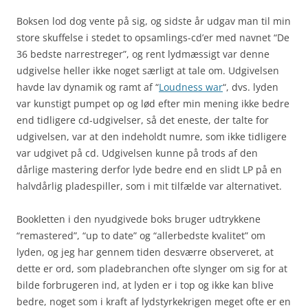
Boksen lod dog vente på sig, og sidste år udgav man til min
store skuffelse i stedet to opsamlings-cd’er med navnet “De
36 bedste narrestreger”, og rent lydmæssigt var denne
udgivelse heller ikke noget særligt at tale om. Udgivelsen
havde lav dynamik og ramt af “
Loudness war
“, dvs. lyden
var kunstigt pumpet op og lød efter min mening ikke bedre
end tidligere cd-udgivelser, så det eneste, der talte for
udgivelsen, var at den indeholdt numre, som ikke tidligere
var udgivet på cd. Udgivelsen kunne på trods af den
dårlige mastering derfor lyde bedre end en slidt LP på en
halvdårlig pladespiller, som i mit tilfælde var alternativet.
Bookletten i den nyudgivede boks bruger udtrykkene
“remastered”, “up to date” og “allerbedste kvalitet” om
lyden, og jeg har gennem tiden desværre observeret, at
dette er ord, som pladebranchen ofte slynger om sig for at
bilde forbrugeren ind, at lyden er i top og ikke kan blive
bedre, noget som i kraft af lydstyrkekrigen meget ofte er en