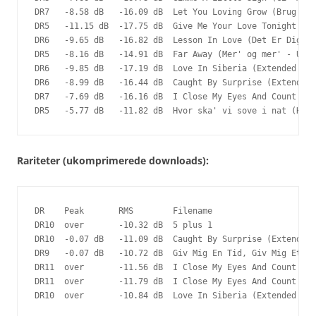
DR7   -8.58 dB   -16.09 dB  Let You Loving Grow (Brug for
DR5   -11.15 dB  -17.75 dB  Give Me Your Love Tonight (Hv
DR6   -9.65 dB   -16.82 dB  Lesson In Love (Det Er Dig Je
DR5   -8.16 dB   -14.91 dB  Far Away (Mer' og mer' - UK d
DR6   -9.85 dB   -17.19 dB  Love In Siberia (Extended ver
DR6   -8.99 dB   -16.44 dB  Caught By Surprise (Extended 
DR7   -7.69 dB   -16.16 dB  I Close My Eyes And Count To 
DR5   -5.77 dB   -11.82 dB  Hvor ska' vi sove i nat (Hamp
Rariteter (ukomprimerede downloads):
DR    Peak       RMS        Filename

DR10  over       -10.32 dB  5 plus 1

DR10  -0.07 dB   -11.09 dB  Caught By Surprise (Extended 
DR9   -0.07 dB   -10.72 dB  Giv Mig En Tid, Giv Mig Et St
DR11  over       -11.56 dB  I Close My Eyes And Count To 
DR11  over       -11.79 dB  I Close My Eyes And Count To 
DR10  over       -10.84 dB  Love In Siberia (Extended ver