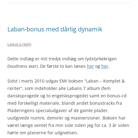
Laban-bonus med dårlig dynamik
Leave a reply
Dette indlæg er mit tredje indlæg om lydstyrkekrigen
(loudness war). De første to kan læses
her
og
her
.
Sidst i marts 2010 udgav EMI boksen “Laban – Komplet &
rariter”, som indeholder alle Labans 7 album (fem
dansksprogede og to engelsksprogede) samt en bonus-cd
med forskelligt materiale, blandt andet bonustracks fra
Pladeringens specialudgaver af de gamle plader,
uudgivede numre, demo’er og maxiversioner. Boksen har
været længe ventet fra min side siden jeg for ca. 3 år siden
hørte om planerne for udgivelsen.