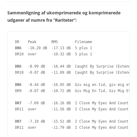
Sammenligning af ukomprimerede og komprimerede
udgaver af numre fra “Rariteter”:
DR6
   -10.20 dB  -17.13 dB  5 plus 1

DR10  over       -10.32 dB  5 plus 1

DR6
   -8.99 dB   -16.44 dB  Caught By Surprise (Extended 
DR10  -0.07 dB   -11.09 dB  Caught By Surprise (Extended 
DR6
   -8.44 dB   -16.05 dB  Giv mig en tid, giv mig et st
DR9   -0.07 dB   -10.72 dB  Giv Mig En Tid, Giv Mig Et St
DR7
   -7.69 dB   -16.16 dB  I Close My Eyes And Count To 
DR11  over       -11.56 dB  I Close My Eyes And Count To 
DR7
   -7.10 dB   -15.52 dB  I Close My Eyes And Count To 
DR11  over       -11.79 dB  I Close My Eyes And Count To 