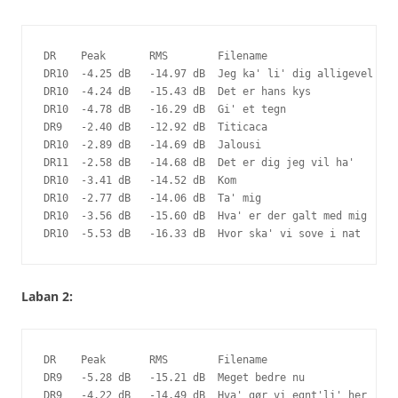
DR    Peak       RMS        Filename

DR10  -4.25 dB   -14.97 dB  Jeg ka' li' dig alligevel

DR10  -4.24 dB   -15.43 dB  Det er hans kys

DR10  -4.78 dB   -16.29 dB  Gi' et tegn

DR9   -2.40 dB   -12.92 dB  Titicaca

DR10  -2.89 dB   -14.69 dB  Jalousi

DR11  -2.58 dB   -14.68 dB  Det er dig jeg vil ha'

DR10  -3.41 dB   -14.52 dB  Kom

DR10  -2.77 dB   -14.06 dB  Ta' mig

DR10  -3.56 dB   -15.60 dB  Hva' er der galt med mig

DR10  -5.53 dB   -16.33 dB  Hvor ska' vi sove i nat
Laban 2:
DR    Peak       RMS        Filename

DR9   -5.28 dB   -15.21 dB  Meget bedre nu

DR9   -4.22 dB   -14.49 dB  Hva' gør vi egnt'li' her
