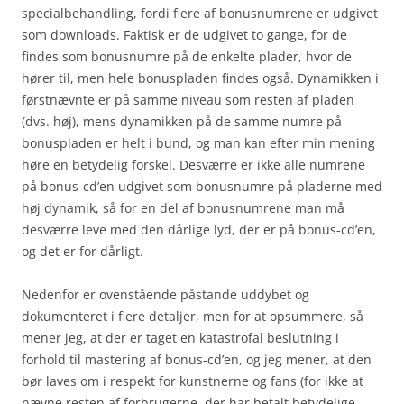
specialbehandling, fordi flere af bonusnumrene er udgivet
som downloads. Faktisk er de udgivet to gange, for de
findes som bonusnumre på de enkelte plader, hvor de
hører til, men hele bonuspladen findes også. Dynamikken i
førstnævnte er på samme niveau som resten af pladen
(dvs. høj), mens dynamikken på de samme numre på
bonuspladen er helt i bund, og man kan efter min mening
høre en betydelig forskel. Desværre er ikke alle numrene
på bonus-cd’en udgivet som bonusnumre på pladerne med
høj dynamik, så for en del af bonusnumrene man må
desværre leve med den dårlige lyd, der er på bonus-cd’en,
og det er for dårligt.
Nedenfor er ovenstående påstande uddybet og
dokumenteret i flere detaljer, men for at opsummere, så
mener jeg, at der er taget en katastrofal beslutning i
forhold til mastering af bonus-cd’en, og jeg mener, at den
bør laves om i respekt for kunstnerne og fans (for ikke at
nævne resten af forbrugerne, der har betalt betydelige