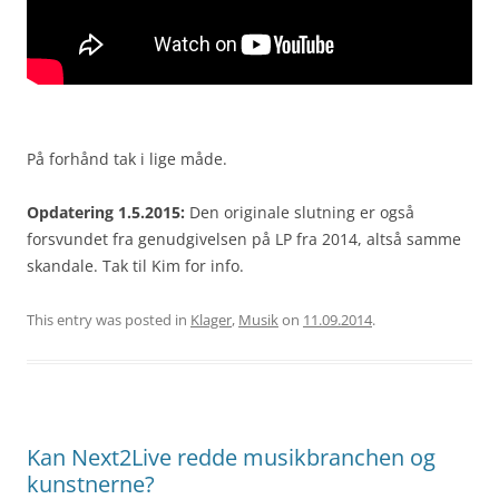
På forhånd tak i lige måde.
Opdatering 1.5.2015:
Den originale slutning er også
forsvundet fra genudgivelsen på LP fra 2014, altså samme
skandale. Tak til Kim for info.
This entry was posted in
Klager
,
Musik
on
11.09.2014
.
Kan Next2Live redde musikbranchen og
kunstnerne?