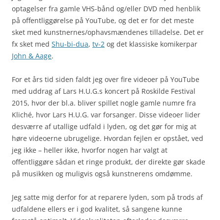
optagelser fra gamle VHS-bånd og/eller DVD med henblik
på offentliggørelse på YouTube, og det er for det meste
sket med kunstnernes/ophavsmændenes tilladelse. Det er
fx sket med
Shu-bi-dua
,
tv-2
og det klassiske komikerpar
John & Aage
.
For et års tid siden faldt jeg over fire videoer på YouTube
med uddrag af Lars H.U.G.s koncert på Roskilde Festival
2015, hvor der bl.a. bliver spillet nogle gamle numre fra
Kliché, hvor Lars H.U.G. var forsanger. Disse videoer lider
desværre af utallige udfald i lyden, og det gør for mig at
høre videoerne ubrugelige. Hvordan fejlen er opstået, ved
jeg ikke – heller ikke, hvorfor nogen har valgt at
offentliggøre sådan et ringe produkt, der direkte gør skade
på musikken og muligvis også kunstnerens omdømme.
Jeg satte mig derfor for at reparere lyden, som på trods af
udfaldene ellers er i god kvalitet, så sangene kunne