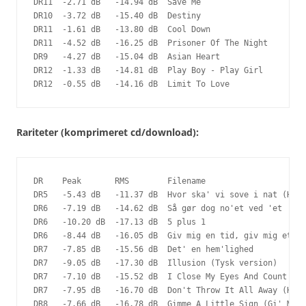
DR11  -2.71 dB   -14.94 dB  Save Me

DR10  -3.72 dB   -15.40 dB  Destiny

DR11  -1.61 dB   -13.80 dB  Cool Down

DR11  -4.52 dB   -16.25 dB  Prisoner Of The Night

DR9   -4.27 dB   -15.04 dB  Asian Heart

DR12  -1.33 dB   -14.81 dB  Play Boy - Play Girl

DR12  -0.55 dB   -14.16 dB  Limit To Love
Rariteter (komprimeret cd/download):
DR    Peak       RMS        Filename

DR5   -5.43 dB   -11.37 dB  Hvor ska' vi sove i nat (Hamp
DR6   -7.19 dB   -14.62 dB  Så gør dog no'et ved 'et

DR6   -10.20 dB  -17.13 dB  5 plus 1

DR6   -8.44 dB   -16.05 dB  Giv mig en tid, giv mig et st
DR7   -7.85 dB   -15.56 dB  Det' en hem'lighed

DR7   -9.05 dB   -17.30 dB  Illusion (Tysk version)

DR7   -7.10 dB   -15.52 dB  I Close My Eyes And Count To 
DR7   -7.95 dB   -16.70 dB  Don't Throw It All Away (Hva'
DR8   -7.66 dB   -16.78 dB  Gimme A Little Sign (Gi' Mig 