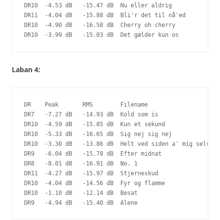
DR10  -4.53 dB   -15.47 dB  Nu eller aldrig

DR11  -4.04 dB   -15.88 dB  Bli'r det til nå'ed

DR10  -4.90 dB   -16.58 dB  Cherry oh cherry

DR10  -3.99 dB   -15.03 dB  Det gælder kun os
Laban 4:
DR    Peak       RMS        Filename

DR7   -7.27 dB   -14.93 dB  Kold som is

DR10  -4.59 dB   -15.85 dB  Kun et sekund

DR10  -5.33 dB   -16.65 dB  Sig nej sig nej

DR10  -3.30 dB   -13.86 dB  Helt ved siden a' mig selv

DR9   -6.04 dB   -15.78 dB  Efter midnat

DR8   -8.01 dB   -16.91 dB  No. 1

DR11  -4.27 dB   -15.97 dB  Stjerneskud

DR10  -4.04 dB   -14.56 dB  Fyr og flamme

DR10  -1.10 dB   -12.14 dB  Besat

DR9   -4.94 dB   -15.40 dB  Alene