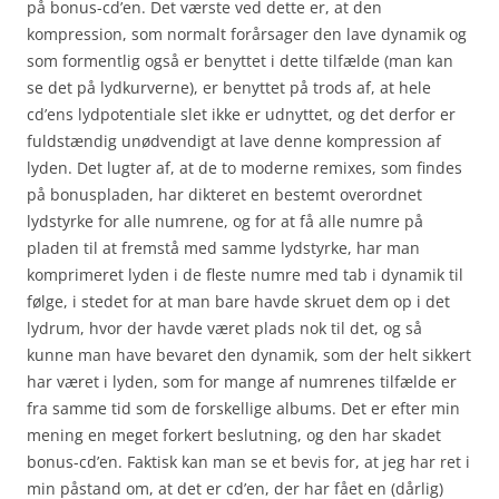
på bonus-cd’en. Det værste ved dette er, at den
kompression, som normalt forårsager den lave dynamik og
som formentlig også er benyttet i dette tilfælde (man kan
se det på lydkurverne), er benyttet på trods af, at hele
cd’ens lydpotentiale slet ikke er udnyttet, og det derfor er
fuldstændig unødvendigt at lave denne kompression af
lyden. Det lugter af, at de to moderne remixes, som findes
på bonuspladen, har dikteret en bestemt overordnet
lydstyrke for alle numrene, og for at få alle numre på
pladen til at fremstå med samme lydstyrke, har man
komprimeret lyden i de fleste numre med tab i dynamik til
følge, i stedet for at man bare havde skruet dem op i det
lydrum, hvor der havde været plads nok til det, og så
kunne man have bevaret den dynamik, som der helt sikkert
har været i lyden, som for mange af numrenes tilfælde er
fra samme tid som de forskellige albums. Det er efter min
mening en meget forkert beslutning, og den har skadet
bonus-cd’en. Faktisk kan man se et bevis for, at jeg har ret i
min påstand om, at det er cd’en, der har fået en (dårlig)