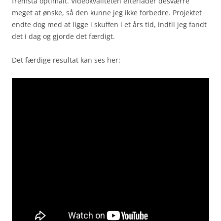
fremstå optimalt. Videokvaliteten efterlader desværre
meget at ønske, så den kunne jeg ikke forbedre. Projektet
endte dog med at ligge i skuffen i et års tid, indtil jeg fandt
det i dag og gjorde det færdigt.
Det færdige resultat kan ses her: