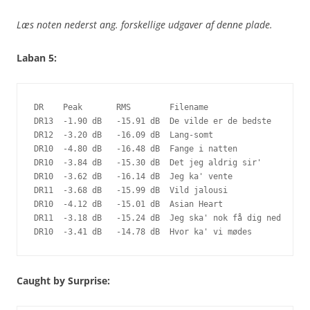
Læs noten nederst ang. forskellige udgaver af denne plade.
Laban 5:
DR    Peak       RMS        Filename

DR13  -1.90 dB   -15.91 dB  De vilde er de bedste

DR12  -3.20 dB   -16.09 dB  Lang-somt

DR10  -4.80 dB   -16.48 dB  Fange i natten

DR10  -3.84 dB   -15.30 dB  Det jeg aldrig sir'

DR10  -3.62 dB   -16.14 dB  Jeg ka' vente

DR11  -3.68 dB   -15.99 dB  Vild jalousi

DR10  -4.12 dB   -15.01 dB  Asian Heart

DR11  -3.18 dB   -15.24 dB  Jeg ska' nok få dig ned

DR10  -3.41 dB   -14.78 dB  Hvor ka' vi mødes
Caught by Surprise: