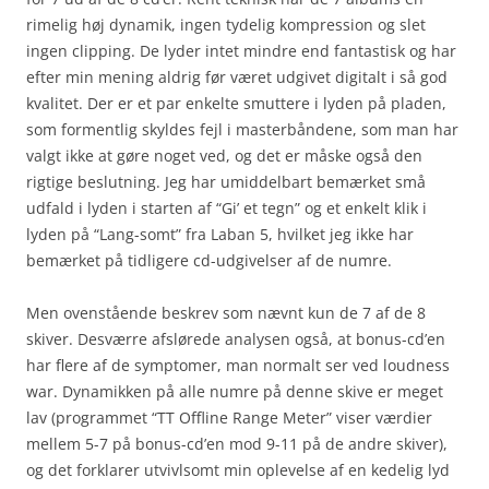
rimelig høj dynamik, ingen tydelig kompression og slet
ingen clipping. De lyder intet mindre end fantastisk og har
efter min mening aldrig før været udgivet digitalt i så god
kvalitet. Der er et par enkelte smuttere i lyden på pladen,
som formentlig skyldes fejl i masterbåndene, som man har
valgt ikke at gøre noget ved, og det er måske også den
rigtige beslutning. Jeg har umiddelbart bemærket små
udfald i lyden i starten af “Gi’ et tegn” og et enkelt klik i
lyden på “Lang-somt” fra Laban 5, hvilket jeg ikke har
bemærket på tidligere cd-udgivelser af de numre.
Men ovenstående beskrev som nævnt kun de 7 af de 8
skiver. Desværre afslørede analysen også, at bonus-cd’en
har flere af de symptomer, man normalt ser ved loudness
war. Dynamikken på alle numre på denne skive er meget
lav (programmet “TT Offline Range Meter” viser værdier
mellem 5-7 på bonus-cd’en mod 9-11 på de andre skiver),
og det forklarer utvivlsomt min oplevelse af en kedelig lyd