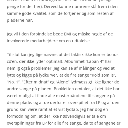
penge for det her). Derved kunne numrene stå frem i den
samme gode kvalitet, som de fortjener og som resten af
pladerne har.
Jeg vil i den forbindelse bede EMI og måske nogle af de
involverede medarbejdere om en udtalelse.
Til slut kan jeg lige nævne, at det faktisk ikke kun er bonus-
cd’en, der ikke lyder optimalt. Albummet “Laban 4” har
nemlig også problemer. Jeg kan se af målinger og ved at
lytte og kigge på lydkurver, at de fire sange “Kold som is”,
“No. 1”, “Efter midnat” og “Alene” lydmæssigt ikke ligner de
andre sange på pladen. Bookletten omtaler, at det ikke har
været muligt at finde alle masterbåndene til sangene på
denne plade, og at de derfor er overspillet fra LP og af den
grund kan være ramt af et vist lydtab. Jeg har dog en
formodning om, at der ikke nødvendigvis er tale om
overspilninger fra LP for alle fire sange, da to af sangene er