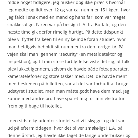
møde noget tidligere, jeg husker dog ikke præcis hvornår.
Jeg mødte op lidt over 12 og var ca. nummer 15 i køen, hvor
jeg faldt i snak med en mand og hans far, som var meget
snakkesalige. Faren var på besøg i L.A. fra Buffalo, og den
næste time gik derfor rimelig hurtigt. På dette tidspunkt
blev vi flyttet fra køen til en ny kø inde foran studiet, hvor
man heldigvis beholdt sit nummer fra den forrige kø. På
vejen skal man igennem “security” (en metaldetektor og
inspektion), og til min store forbløffelse viste det sig, at folk
blev lukket igennem, selvom de havde både fotoapparater,
kameratelefoner og store tasker med. Det, de havde ment
med beskeden på billetten, var at det var forbudt at bruge
udstyret i studiet, men man måtte godt have dem med. Jeg
kunne med andre ord have sparet mig for min ekstra tur
frem og tilbage til hotellet.
I den sidste kø udenfor studiet sad vi i skygge, og det var
ud på eftermiddagen, hvor det bliver smøkøligt i L.A. på
denne årstid. Jeg havde ikke taget de lange underbukser og