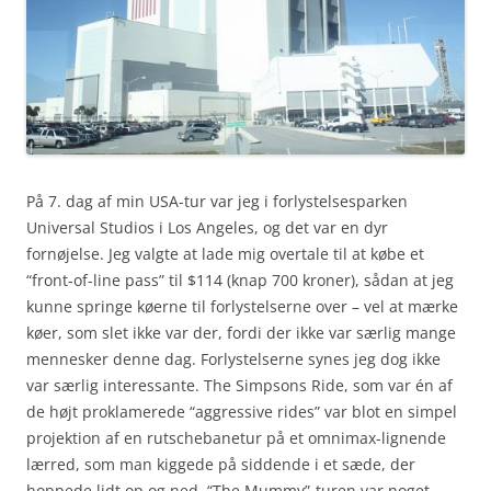
På 7. dag af min USA-tur var jeg i forlystelsesparken
Universal Studios i Los Angeles, og det var en dyr
fornøjelse. Jeg valgte at lade mig overtale til at købe et
“front-of-line pass” til $114 (knap 700 kroner), sådan at jeg
kunne springe køerne til forlystelserne over – vel at mærke
køer, som slet ikke var der, fordi der ikke var særlig mange
mennesker denne dag. Forlystelserne synes jeg dog ikke
var særlig interessante. The Simpsons Ride, som var én af
de højt proklamerede “aggressive rides” var blot en simpel
projektion af en rutschebanetur på et omnimax-lignende
lærred, som man kiggede på siddende i et sæde, der
hoppede lidt op og ned. “The Mummy”-turen var noget