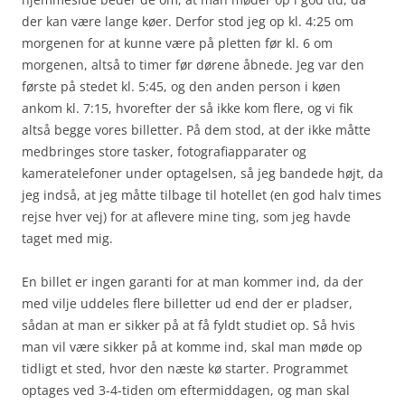
der kan være lange køer. Derfor stod jeg op kl. 4:25 om
morgenen for at kunne være på pletten før kl. 6 om
morgenen, altså to timer før dørene åbnede. Jeg var den
første på stedet kl. 5:45, og den anden person i køen
ankom kl. 7:15, hvorefter der så ikke kom flere, og vi fik
altså begge vores billetter. På dem stod, at der ikke måtte
medbringes store tasker, fotografiapparater og
kameratelefoner under optagelsen, så jeg bandede højt, da
jeg indså, at jeg måtte tilbage til hotellet (en god halv times
rejse hver vej) for at aflevere mine ting, som jeg havde
taget med mig.
En billet er ingen garanti for at man kommer ind, da der
med vilje uddeles flere billetter ud end der er pladser,
sådan at man er sikker på at få fyldt studiet op. Så hvis
man vil være sikker på at komme ind, skal man møde op
tidligt et sted, hvor den næste kø starter. Programmet
optages ved 3-4-tiden om eftermiddagen, og man skal