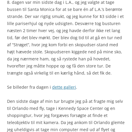
8. dagen var min sidste dag i L.A., og jeg valgte at tage
bussen til Santa Monica for at se bare én af L.A.’s berømte
strande. Der var rigtig smukt, og jeg kunne for $3 sidde i et
lille pariserhjul og nyde udsigten. Desværre tog busturen
næsten 2 timer hver vej, og jeg havde derfor ikke ret lang
tid, før det blev mørkt. Der blev dog tid til at gå en tur ned
af “Strøget”, hvor jeg kom forbi en skopudser-stand med
højt hævede stole. Skopudseren kiggede ned på mine sko,
da jeg nærmere ham, og så rystede han på hovedet,
hvorefter jeg måtte hoppe op og få den store tur. De
trængte også virkelig til en kærlig hånd, så det fik de.
Se billeder fra dagen i
dette galleri
.
Den sidste dage af min tur brugte jeg på at fragte mig selv
til Orlando med fly, tage i Kennedy Space Center og en
shoppingtur, hvor jeg forgæves forsøgte at finde et
teleobjektiv til mit kamera. Da jeg ankom til Orlando glemte
jeg uheldigvis at tage min computer med ud af flyet og