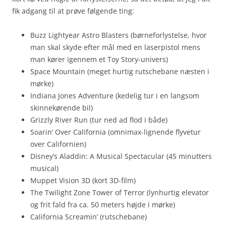
fik adgang til at prøve følgende ting:
Buzz Lightyear Astro Blasters (børneforlystelse, hvor
man skal skyde efter mål med en laserpistol mens
man kører igennem et Toy Story-univers)
Space Mountain (meget hurtig rutschebane næsten i
mørke)
Indiana Jones Adventure (kedelig tur i en langsom
skinnekørende bil)
Grizzly River Run (tur ned ad flod i både)
Soarin’ Over California (omnimax-lignende flyvetur
over Californien)
Disney’s Aladdin: A Musical Spectacular (45 minutters
musical)
Muppet Vision 3D (kort 3D-film)
The Twilight Zone Tower of Terror (lynhurtig elevator
og frit fald fra ca. 50 meters højde i mørke)
California Screamin’ (rutschebane)