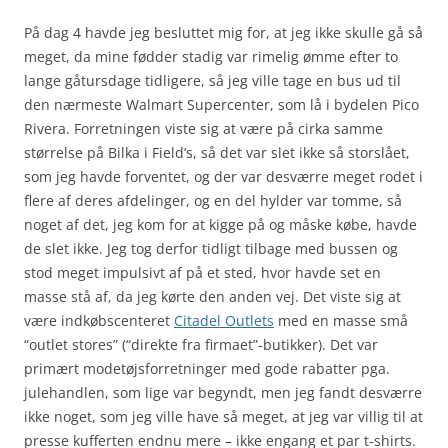
På dag 4 havde jeg besluttet mig for, at jeg ikke skulle gå så
meget, da mine fødder stadig var rimelig ømme efter to
lange gåtursdage tidligere, så jeg ville tage en bus ud til
den nærmeste Walmart Supercenter, som lå i bydelen Pico
Rivera. Forretningen viste sig at være på cirka samme
størrelse på Bilka i Field’s, så det var slet ikke så storslået,
som jeg havde forventet, og der var desværre meget rodet i
flere af deres afdelinger, og en del hylder var tomme, så
noget af det, jeg kom for at kigge på og måske købe, havde
de slet ikke. Jeg tog derfor tidligt tilbage med bussen og
stod meget impulsivt af på et sted, hvor havde set en
masse stå af, da jeg kørte den anden vej. Det viste sig at
være indkøbscenteret
Citadel Outlets
med en masse små
“outlet stores” (“direkte fra firmaet”-butikker). Det var
primært modetøjsforretninger med gode rabatter pga.
julehandlen, som lige var begyndt, men jeg fandt desværre
ikke noget, som jeg ville have så meget, at jeg var villig til at
presse kufferten endnu mere – ikke engang et par t-shirts.