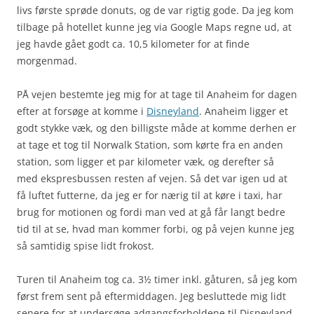
livs første sprøde donuts, og de var rigtig gode. Da jeg kom
tilbage på hotellet kunne jeg via Google Maps regne ud, at
jeg havde gået godt ca. 10,5 kilometer for at finde
morgenmad.
PÅ vejen bestemte jeg mig for at tage til Anaheim for dagen
efter at forsøge at komme i
Disneyland
. Anaheim ligger et
godt stykke væk, og den billigste måde at komme derhen er
at tage et tog til Norwalk Station, som kørte fra en anden
station, som ligger et par kilometer væk, og derefter så
med ekspresbussen resten af vejen. Så det var igen ud at
få luftet futterne, da jeg er for nærig til at køre i taxi, har
brug for motionen og fordi man ved at gå får langt bedre
tid til at se, hvad man kommer forbi, og på vejen kunne jeg
så samtidig spise lidt frokost.
Turen til Anaheim tog ca. 3½ timer inkl. gåturen, så jeg kom
først frem sent på eftermiddagen. Jeg besluttede mig lidt
senere for at undersøge adgangsforholdene til Disneyland