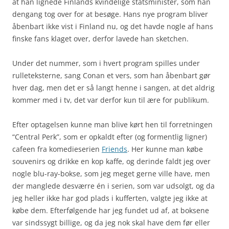
at han lignede Finlands kvindelige statsminister, som han
dengang tog over for at besøge. Hans nye program bliver
åbenbart ikke vist i Finland nu, og det havde nogle af hans
finske fans klaget over, derfor lavede han sketchen.
Under det nummer, som i hvert program spilles under
rulleteksterne, sang Conan et vers, som han åbenbart gør
hver dag, men det er så langt henne i sangen, at det aldrig
kommer med i tv, det var derfor kun til ære for publikum.
Efter optagelsen kunne man blive kørt hen til forretningen
“Central Perk”, som er opkaldt efter (og formentlig ligner)
cafeen fra komedieserien
Friends
. Her kunne man købe
souvenirs og drikke en kop kaffe, og derinde faldt jeg over
nogle blu-ray-bokse, som jeg meget gerne ville have, men
der manglede desværre én i serien, som var udsolgt, og da
jeg heller ikke har god plads i kufferten, valgte jeg ikke at
købe dem. Efterfølgende har jeg fundet ud af, at boksene
var sindssygt billige, og da jeg nok skal have dem før eller