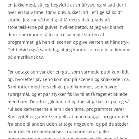
en jakke med, så jeg begyldte at småfryse, og vi sad der i
over en halv time, før vi blev lukket ind i et lige så koldt
studie. Jeg var så heldig at få den sidste plads på
stolerækkerne på gulvet, hvilket betød, at jeg var blandt
dem, som kunne få lov at rejse mig i starten af
programmet, gå hen til scenen og give værten et håndtryk.
Det betød også samtidig, at jeg kunne se frem til at komme
på amerikansk tv.
Før optagelsen var der en gut, som varmede publikum lidt
op, hvorefter Jay Leno kom ind på scenen og snakkede i ca.
5 minutter med forskellige publikummer, som havde
spørgsmål, og et par stykker fik lov til at få taget et billede
med ham. Derefter gik han ud og tog sit jakkesæt på, og så
rullede kameraerne ellers i den time, programmet varer.
Konceptet er ganske simpelt, at man optager programmet
fra ende til anden uden at tage noget om, og på de steder,
hvor der er reklamepauser i udsendelsen, spiller
husorkestret en sang, og i tv-udsendelsen får man så kun