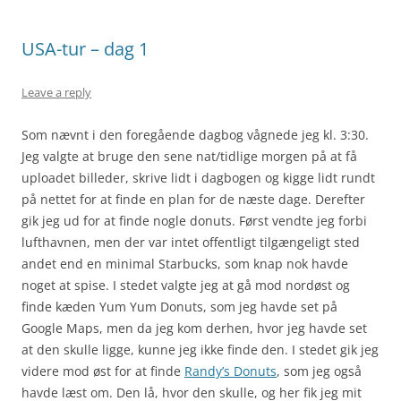
USA-tur – dag 1
Leave a reply
Som nævnt i den foregående dagbog vågnede jeg kl. 3:30.
Jeg valgte at bruge den sene nat/tidlige morgen på at få
uploadet billeder, skrive lidt i dagbogen og kigge lidt rundt
på nettet for at finde en plan for de næste dage. Derefter
gik jeg ud for at finde nogle donuts. Først vendte jeg forbi
lufthavnen, men der var intet offentligt tilgængeligt sted
andet end en minimal Starbucks, som knap nok havde
noget at spise. I stedet valgte jeg at gå mod nordøst og
finde kæden Yum Yum Donuts, som jeg havde set på
Google Maps, men da jeg kom derhen, hvor jeg havde set
at den skulle ligge, kunne jeg ikke finde den. I stedet gik jeg
videre mod øst for at finde
Randy’s Donuts
, som jeg også
havde læst om. Den lå, hvor den skulle, og her fik jeg mit