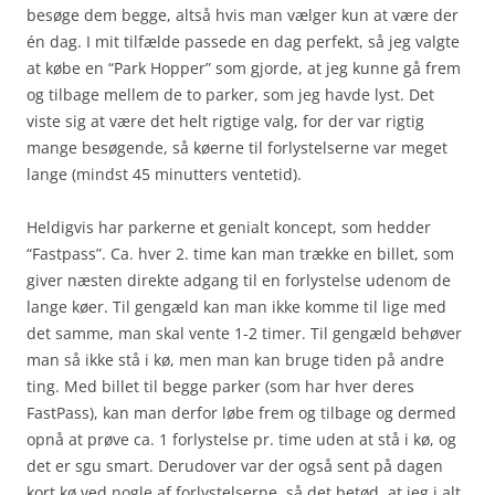
besøge dem begge, altså hvis man vælger kun at være der
én dag. I mit tilfælde passede en dag perfekt, så jeg valgte
at købe en “Park Hopper” som gjorde, at jeg kunne gå frem
og tilbage mellem de to parker, som jeg havde lyst. Det
viste sig at være det helt rigtige valg, for der var rigtig
mange besøgende, så køerne til forlystelserne var meget
lange (mindst 45 minutters ventetid).
Heldigvis har parkerne et genialt koncept, som hedder
“Fastpass”. Ca. hver 2. time kan man trække en billet, som
giver næsten direkte adgang til en forlystelse udenom de
lange køer. Til gengæld kan man ikke komme til lige med
det samme, man skal vente 1-2 timer. Til gengæld behøver
man så ikke stå i kø, men man kan bruge tiden på andre
ting. Med billet til begge parker (som har hver deres
FastPass), kan man derfor løbe frem og tilbage og dermed
opnå at prøve ca. 1 forlystelse pr. time uden at stå i kø, og
det er sgu smart. Derudover var der også sent på dagen
kort kø ved nogle af forlystelserne, så det betød, at jeg i alt