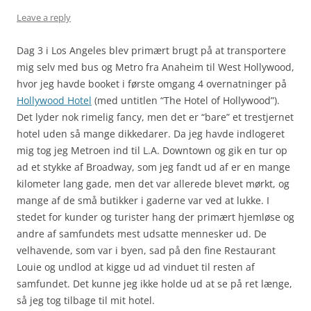
Leave a reply
Dag 3 i Los Angeles blev primært brugt på at transportere
mig selv med bus og Metro fra Anaheim til West Hollywood,
hvor jeg havde booket i første omgang 4 overnatninger på
Hollywood Hotel
(med untitlen “The Hotel of Hollywood”).
Det lyder nok rimelig fancy, men det er “bare” et trestjernet
hotel uden så mange dikkedarer. Da jeg havde indlogeret
mig tog jeg Metroen ind til L.A. Downtown og gik en tur op
ad et stykke af Broadway, som jeg fandt ud af er en mange
kilometer lang gade, men det var allerede blevet mørkt, og
mange af de små butikker i gaderne var ved at lukke. I
stedet for kunder og turister hang der primært hjemløse og
andre af samfundets mest udsatte mennesker ud. De
velhavende, som var i byen, sad på den fine Restaurant
Louie og undlod at kigge ud ad vinduet til resten af
samfundet. Det kunne jeg ikke holde ud at se på ret længe,
så jeg tog tilbage til mit hotel.