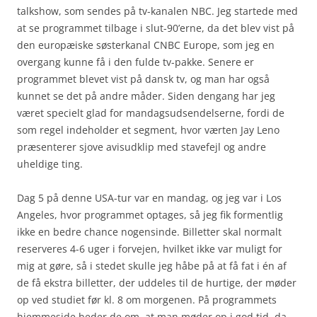
talkshow, som sendes på tv-kanalen NBC. Jeg startede med
at se programmet tilbage i slut-90’erne, da det blev vist på
den europæiske søsterkanal CNBC Europe, som jeg en
overgang kunne få i den fulde tv-pakke. Senere er
programmet blevet vist på dansk tv, og man har også
kunnet se det på andre måder. Siden dengang har jeg
været specielt glad for mandagsudsendelserne, fordi de
som regel indeholder et segment, hvor værten Jay Leno
præsenterer sjove avisudklip med stavefejl og andre
uheldige ting.
Dag 5 på denne USA-tur var en mandag, og jeg var i Los
Angeles, hvor programmet optages, så jeg fik formentlig
ikke en bedre chance nogensinde. Billetter skal normalt
reserveres 4-6 uger i forvejen, hvilket ikke var muligt for
mig at gøre, så i stedet skulle jeg håbe på at få fat i én af
de få ekstra billetter, der uddeles til de hurtige, der møder
op ved studiet før kl. 8 om morgenen. På programmets
hjemmeside beder de om, at man møder op i god tid, da