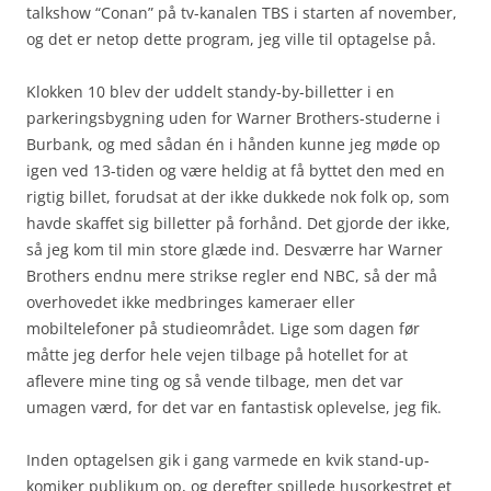
talkshow “Conan” på tv-kanalen TBS i starten af november,
og det er netop dette program, jeg ville til optagelse på.
Klokken 10 blev der uddelt standy-by-billetter i en
parkeringsbygning uden for Warner Brothers-studerne i
Burbank, og med sådan én i hånden kunne jeg møde op
igen ved 13-tiden og være heldig at få byttet den med en
rigtig billet, forudsat at der ikke dukkede nok folk op, som
havde skaffet sig billetter på forhånd. Det gjorde der ikke,
så jeg kom til min store glæde ind. Desværre har Warner
Brothers endnu mere strikse regler end NBC, så der må
overhovedet ikke medbringes kameraer eller
mobiltelefoner på studieområdet. Lige som dagen før
måtte jeg derfor hele vejen tilbage på hotellet for at
aflevere mine ting og så vende tilbage, men det var
umagen værd, for det var en fantastisk oplevelse, jeg fik.
Inden optagelsen gik i gang varmede en kvik stand-up-
komiker publikum op, og derefter spillede husorkestret et