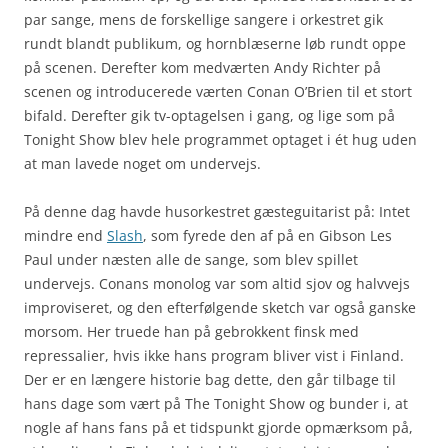
par sange, mens de forskellige sangere i orkestret gik
rundt blandt publikum, og hornblæserne løb rundt oppe
på scenen. Derefter kom medværten Andy Richter på
scenen og introducerede værten Conan O’Brien til et stort
bifald. Derefter gik tv-optagelsen i gang, og lige som på
Tonight Show blev hele programmet optaget i ét hug uden
at man lavede noget om undervejs.
På denne dag havde husorkestret gæsteguitarist på: Intet
mindre end
Slash
, som fyrede den af på en Gibson Les
Paul under næsten alle de sange, som blev spillet
undervejs. Conans monolog var som altid sjov og halvvejs
improviseret, og den efterfølgende sketch var også ganske
morsom. Her truede han på gebrokkent finsk med
repressalier, hvis ikke hans program bliver vist i Finland.
Der er en længere historie bag dette, den går tilbage til
hans dage som vært på The Tonight Show og bunder i, at
nogle af hans fans på et tidspunkt gjorde opmærksom på,