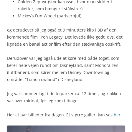
Golden Zephyr (stor karussel, hvor man sidder i
raketter, som hænger i stålwirer)
Mickey’s Fun Wheel (pariserhjul)
og derudover så jeg også et 9 minutters klip i 3D af den
kommende film Tron Legacy. Det lovede ikke godt, dvs. det
lignede en banal actionfilm efter den sædvanlige opskrift.
Derudover var jeg også ude at køre med både toget, som
kører hele vejen rundt om Disneyland, samt Monorail’en
(luftbanen), som kører mellem Disney Downtown og
området “Tomorrowland” i Disneyland.
Jeg var sammenlagt i de to parker ca. 12 timer, og klokken
var over midnat, før jeg kom tilbage.
Her et par billeder fra dagen. Et større galleri kan ses
her
.