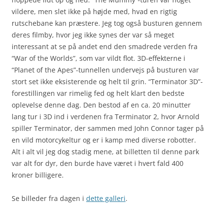
vildere, men slet ikke på højde med, hvad en rigtig
rutschebane kan præstere. Jeg tog også busturen gennem
deres filmby, hvor jeg ikke synes der var så meget
interessant at se på andet end den smadrede verden fra
“War of the Worlds”, som var vildt flot. 3D-effekterne i
“Planet of the Apes”-tunnellen undervejs på busturen var
stort set ikke eksisterende og helt til grin. “Terminator 3D”-
forestillingen var rimelig fed og helt klart den bedste
oplevelse denne dag. Den bestod af en ca. 20 minutter
lang tur i 3D ind i verdenen fra Terminator 2, hvor Arnold
spiller Terminator, der sammen med John Connor tager på
en vild motorcykeltur og er i kamp med diverse robotter.
Alt i alt vil jeg dog stadig mene, at billetten til denne park
var alt for dyr, den burde have været i hvert fald 400
kroner billigere.
Se billeder fra dagen i
dette galleri
.