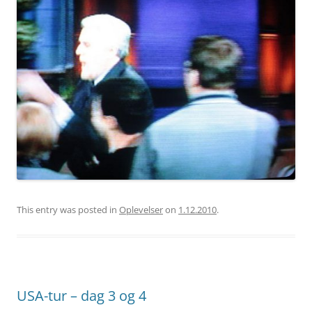
This entry was posted in
Oplevelser
on
1.12.2010
.
USA-tur – dag 3 og 4