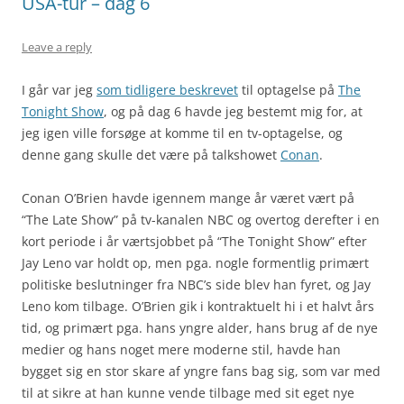
USA-tur – dag 6
Leave a reply
I går var jeg
som tidligere beskrevet
til optagelse på
The
Tonight Show
, og på dag 6 havde jeg bestemt mig for, at
jeg igen ville forsøge at komme til en tv-optagelse, og
denne gang skulle det være på talkshowet
Conan
.
Conan O’Brien havde igennem mange år været vært på
“The Late Show” på tv-kanalen NBC og overtog derefter i en
kort periode i år værtsjobbet på “The Tonight Show” efter
Jay Leno var holdt op, men pga. nogle formentlig primært
politiske beslutninger fra NBC’s side blev han fyret, og Jay
Leno kom tilbage. O’Brien gik i kontraktuelt hi i et halvt års
tid, og primært pga. hans yngre alder, hans brug af de nye
medier og hans noget mere moderne stil, havde han
bygget sig en stor skare af yngre fans bag sig, som var med
til at sikre at han kunne vende tilbage med sit eget nye