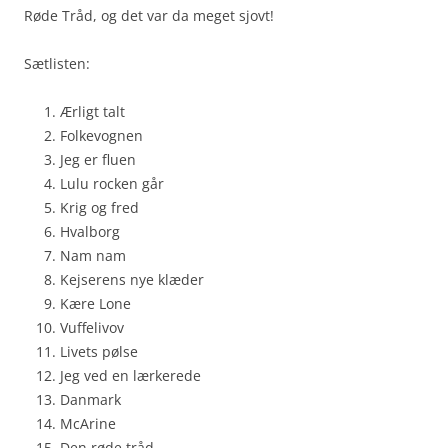
Røde Tråd, og det var da meget sjovt!
Sætlisten:
Ærligt talt
Folkevognen
Jeg er fluen
Lulu rocken går
Krig og fred
Hvalborg
Nam nam
Kejserens nye klæder
Kære Lone
Vuffelivov
Livets pølse
Jeg ved en lærkerede
Danmark
McArine
Den røde tråd