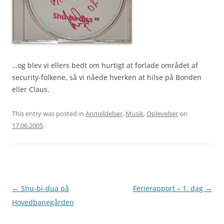
…og blev vi ellers bedt om hurtigt at forlade området af
security-folkene, så vi nåede hverken at hilse på Bonden
eller Claus.
This entry was posted in
Anmeldelser
,
Musik
,
Oplevelser
on
17.06.2005
.
Post
←
Shu-bi-dua på
Ferierapport – 1. dag
→
navigation
Hovedbanegården